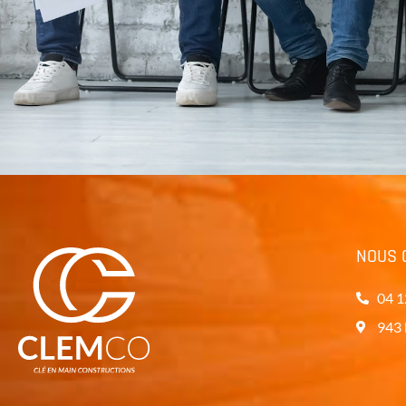
NOUS 
04 1
943 