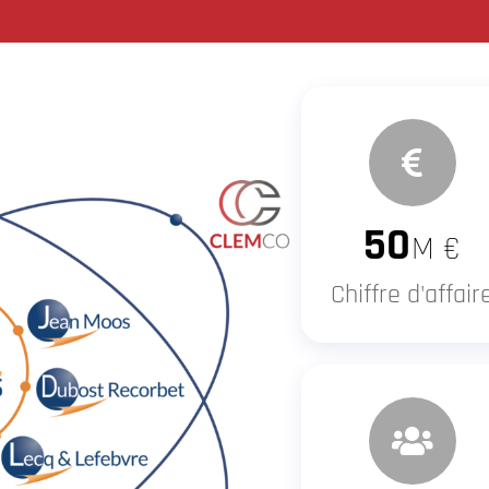
50
M €
Chiffre d'affair