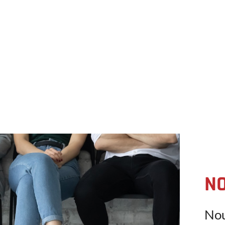
NO
Nou