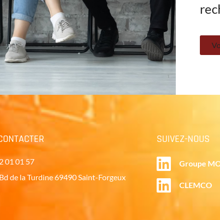
rec
Vo
CONTACTER
SUIVEZ-NOUS
2 01 01 57
Groupe M
Bd de la Turdine 69490 Saint-Forgeux
CLEMCO