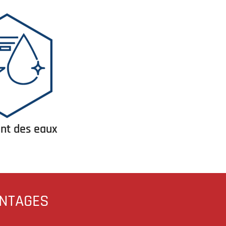
nt des eaux
Energies renou
ANTAGES